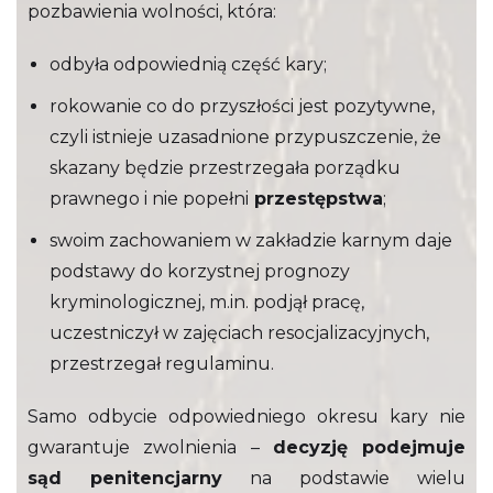
pozbawienia wolności, która:
odbyła odpowiednią część kary;
rokowanie co do przyszłości jest pozytywne,
czyli istnieje uzasadnione przypuszczenie, że
skazany będzie przestrzegała porządku
prawnego i nie popełni
przestępstwa
;
swoim zachowaniem w zakładzie karnym
daje
podstawy do korzystnej prognozy
kryminologicznej, m.in. podjął pracę,
uczestniczył w zajęciach resocjalizacyjnych,
przestrzegał regulaminu.
Samo odbycie odpowiedniego okresu kary nie
gwarantuje zwolnienia –
decyzję podejmuje
sąd penitencjarny
na podstawie wielu