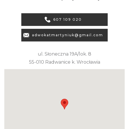
607 109 020
adwokatmartyniuk@gmail.com
ul. Słoneczna 19A/lok. 8
55-010 Radwanice k. Wrocławia