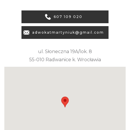
607 109 020
adwokatmartyniuk@gmail.com
ul. Słoneczna 19A/lok. 8
55-010 Radwanice k. Wrocławia