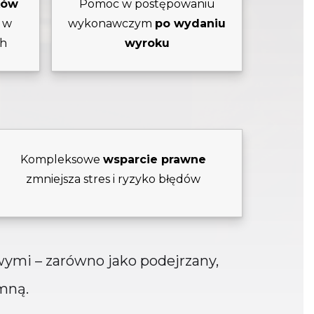
ków
Pomoc w postępowaniu
ł w
wykonawczym
po wydaniu
ch
wyroku
Kompleksowe
wsparcie prawne
zmniejsza stres i ryzyko błędów
ymi – zarówno jako podejrzany,
mną.