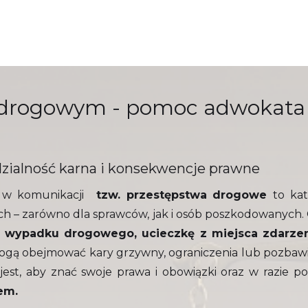
 drogowym - pomoc adwokata
ialność karna i konsekwencje prawne
 w komunikacji
tzw. przestępstwa drogowe
to ka
 – zarówno dla sprawców, jak i osób poszkodowanych. 
e wypadku drogowego, ucieczkę z miejsca zdarze
ogą obejmować kary grzywny, ograniczenia lub pozbawie
jest, aby znać swoje prawa i obowiązki oraz w razie p
em.