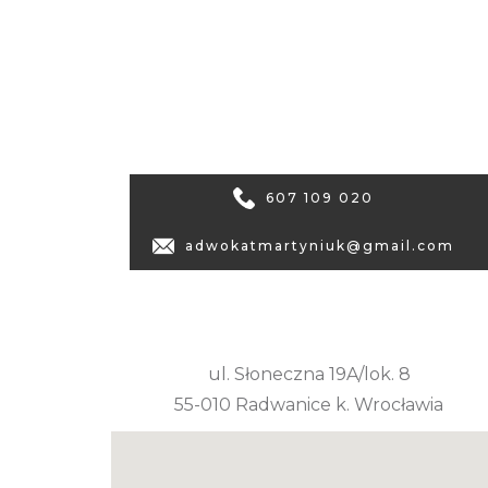
607 109 020
adwokatmartyniuk@gmail.com
ul. Słoneczna 19A/lok. 8
55-010 Radwanice k. Wrocławia