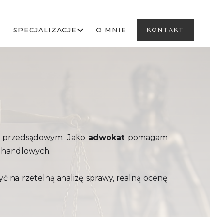
SPECJALIZACJE
O MNIE
KONTAKT
ie przedsądowym. Jako
adwokat
pomagam
h handlowych.
yć na rzetelną analizę sprawy, realną ocenę