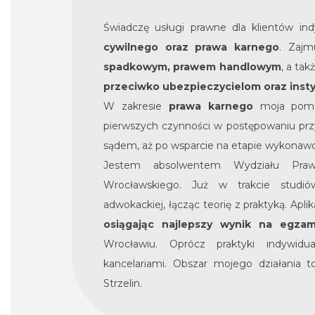
Świadczę usługi prawne dla klientów in
cywilnego oraz prawa karnego
. Zajm
spadkowym, prawem handlowym
, a t
przeciwko ubezpieczycielom oraz inst
W zakresie
prawa karnego
moja pomo
pierwszych czynności w postępowaniu pr
sądem, aż po wsparcie na etapie wykona
Jestem absolwentem Wydziału Prawa,
Wrocławskiego. Już w trakcie studi
adwokackiej, łącząc teorię z praktyką. Apl
osiągając najlepszy wynik na egz
Wrocławiu. Oprócz praktyki indywid
kancelariami. Obszar mojego działania 
Strzelin.