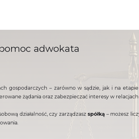
- pomoc adwokata
h gospodarczych – zarówno w sądzie, jak i na etap
ierowane żądania oraz zabezpieczać interesy w relacjac
sobową działalność, czy zarządzasz
spółką
– możesz licz
owania.