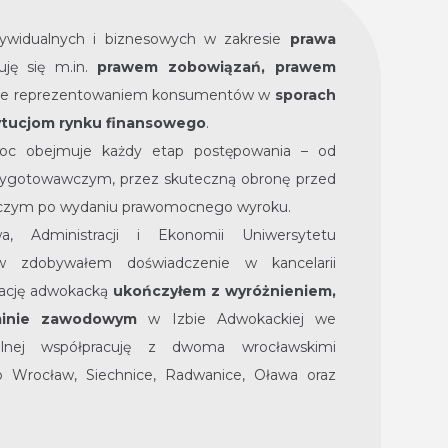
dywidualnych i biznesowych w zakresie
prawa
uję się m.in.
prawem zobowiązań, prawem
akże reprezentowaniem konsumentów w
sporach
ytucjom rynku finansowego
.
c obejmuje każdy etap postępowania – od
zygotowawczym, przez skuteczną obronę przed
wczym po wydaniu prawomocnego wyroku.
 Administracji i Ekonomii Uniwersytetu
ów zdobywałem doświadczenie w kancelarii
ikację adwokacką
ukończyłem z wyróżnieniem,
aminie zawodowym
w Izbie Adwokackiej we
ualnej współpracuję z dwoma wrocławskimi
to Wrocław, Siechnice, Radwanice, Oława oraz