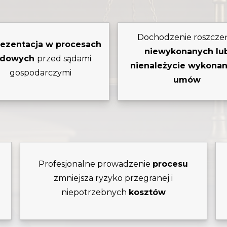
Dochodzenie roszcze
ezentacja w procesach
niewykonanych lu
ądowych
przed sądami
nienależycie wykona
gospodarczymi
umów
Profesjonalne prowadzenie
procesu
ą
zmniejsza ryzyko przegranej i
ń
niepotrzebnych
kosztów