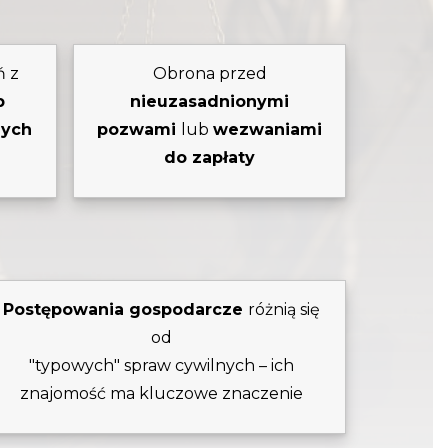
ń z
Obrona przed
b
nieuzasadnionymi
nych
pozwami
lub
wezwaniami
do zapłaty
Postępowania gospodarcze
różnią się
od
"typowych" spraw cywilnych – ich
znajomość ma kluczowe znaczenie