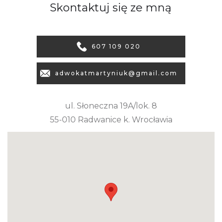
Skontaktuj się ze mną
607 109 020
adwokatmartyniuk@gmail.com
ul. Słoneczna 19A/lok. 8
55-010 Radwanice k. Wrocławia